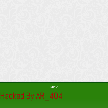
%0b">
Hacked By AR_404