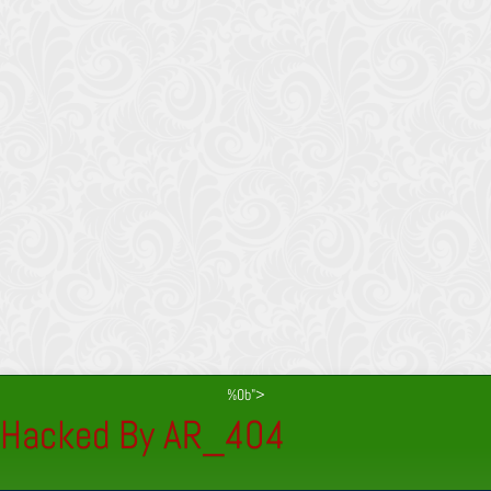
%0b">
Hacked By AR_404